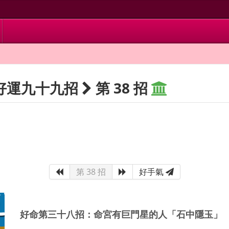
好運九十九招
第 38 招
第 38 招
好手氣
好命第三十八招：命宮有巨門星的人「石中隱玉」