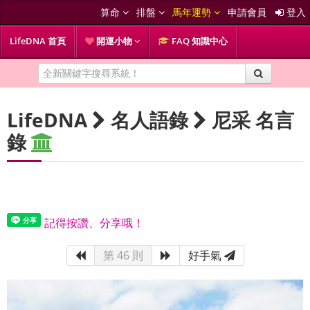
算命
排盤
馬年運勢
申請會員
登入
LifeDNA 首頁
開運小物
FAQ 知識中心
LifeDNA
名人語錄
尼采 名言
錄
記得按讚、分享哦！
第 46 則
好手氣