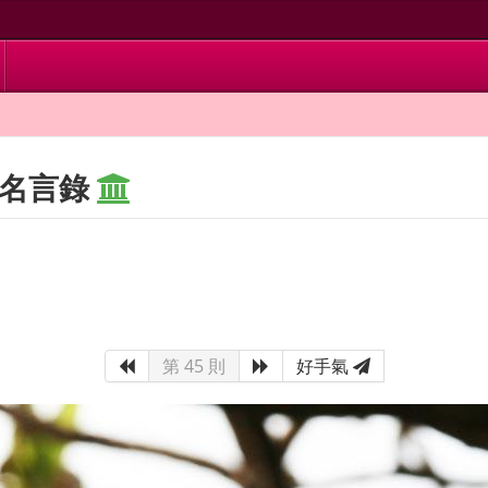
 名言錄
第 45 則
好手氣