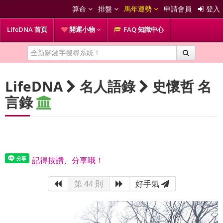
算命
排盤
馬年運勢
申請會員
登入
LifeDNA 首頁
開運小物
FAQ 知識中心
LifeDNA
名人語錄
史懷哲 名
言錄
記得按讚、分享哦！
第 44 則
好手氣