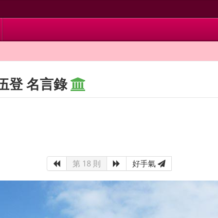
伍登 名言錄
第 18 則
好手氣