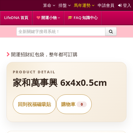
算命
排盤
馬年運勢
申請會員
登入
LifeDNA 首頁
開運小物
FAQ 知識中心
開運招財紅包袋，整年都可訂購
PRODUCT DETAIL
家和萬事興 6x4x0.5cm
回到祝福磁吸貼
購物車
0