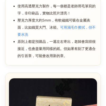
使用高透壓克力製作，每一個都是老師用毛筆寫的
字，非印刷品，實物比照片漂亮！
壓克力厚度大約5mm，有軟磁鐵可吸在金屬表
面，
比如鐵質大門、冰箱
。
可用濕毛巾擦拭，但不
要水洗
原則上都是預購品，一週左右寄出，老師會寫得很
接近，也會盡量用同樣的紙。但如果有刻了更適合
的
引首章
，可能會改用新的章。