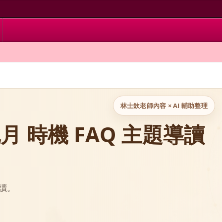
林士欽老師內容 × AI 輔助整理
月 時機 FAQ 主題導讀
讀。