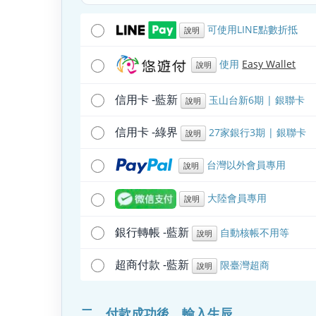
可使用LINE點數折抵
說明
使用
Easy Wallet
說明
信用卡 -藍新
玉山台新6期 | 銀聯卡
說明
信用卡 -綠界
27家銀行3期 | 銀聯卡
說明
台灣以外會員專用
說明
大陸會員專用
說明
銀行轉帳 -藍新
自動核帳不用等
說明
超商付款 -藍新
限臺灣超商
說明
二、付款成功後，輸入生辰