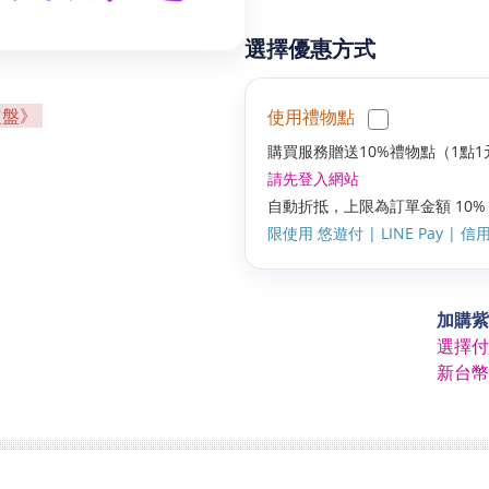
選擇優惠方式
定盤》
使用禮物點
購買服務贈送10%禮物點（1點1
請先登入網站
自動折抵，上限為訂單金額 10%
限使用 悠遊付 | LINE Pay | 信用卡
加購紫
選擇付
新台幣