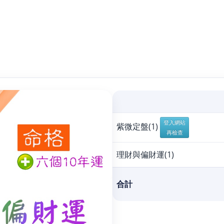
登入網站
紫微定盤(1)
再檢查
理財與偏財運(
1
)
合計