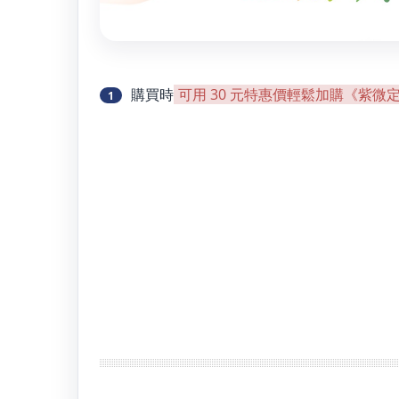
購買時
可用 30 元特惠價輕鬆加購《紫微
1