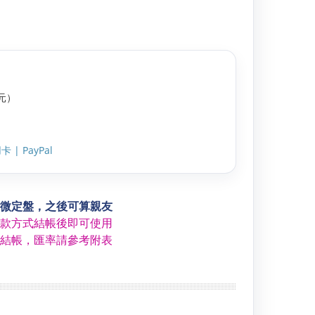
元）
 | PayPal
微定盤，之後可算親友
款方式結帳後即可使用
結帳，匯率請參考附表