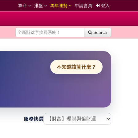
算命
排盤
馬年運勢
申請會員
登入
Search
不知道該算什麼？
服務快選