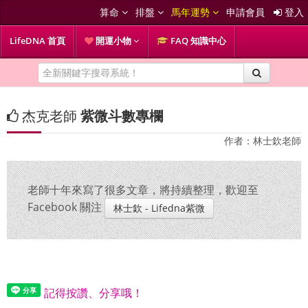
算命
排盤
馬年運勢
申請會員
登入
LifeDNA 首頁
開運小物
FAQ 知識中心
杰克老師
紫微斗數專欄
作者：林士欽老師
老師十年來寫了很多文章，將持續整理，歡迎至
Facebook 關注
林士欽 - Lifedna紫微
記得按讚、分享哦！