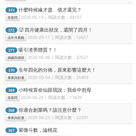
什麼時候緣才盡、債才還完？
373
2020-05-19 | 閱讀次數：44107
答客問
🥵 四月健康出狀況，還閏了四月！
372
2020-05-11 | 閱讀次數：12657
流年停看聽
吸引渣男體質？！
371
2020-05-08 | 閱讀次數：22527
婚姻與感情
生年四化的分佈，原來影響這麼大！
370
2020-05-04 | 閱讀次數：25403
事業與財運
小時候算命仙跟我說：我命中剋母
369
2020-04-29 | 閱讀次數：17439
答客問
你適合創業嗎？該注意什麼？
368
2020-04-25 | 閱讀次數：22291
事業與財運
紫微斗數，論桃花
367