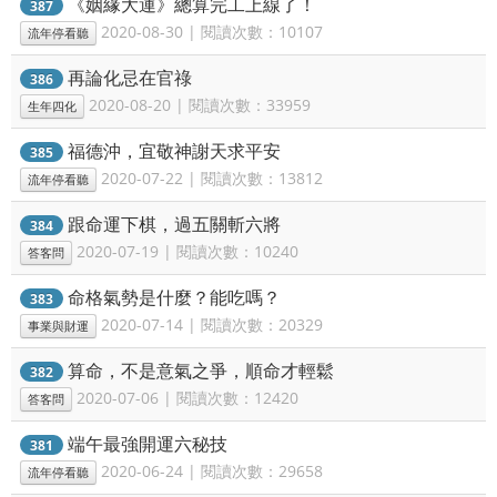
《姻緣大運》總算完工上線了！
387
2020-08-30 | 閱讀次數：10107
流年停看聽
再論化忌在官祿
386
2020-08-20 | 閱讀次數：33959
生年四化
福德沖，宜敬神謝天求平安
385
2020-07-22 | 閱讀次數：13812
流年停看聽
跟命運下棋，過五關斬六將
384
2020-07-19 | 閱讀次數：10240
答客問
命格氣勢是什麼？能吃嗎？
383
2020-07-14 | 閱讀次數：20329
事業與財運
算命，不是意氣之爭，順命才輕鬆
382
2020-07-06 | 閱讀次數：12420
答客問
端午最強開運六秘技
381
2020-06-24 | 閱讀次數：29658
流年停看聽