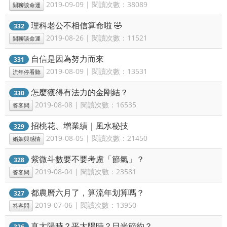
2019-09-09 | 閱讀次數：38089
閒聊談命運
理科老公不相信算命啦 🤣
332
2019-08-26 | 閱讀次數：11521
閒聊談命運
自信是因為努力而來
331
2019-08-09 | 閱讀次數：13531
流年停看聽
怎麼獲得有法力的金剛結？
330
2019-08-08 | 閱讀次數：16535
答客問
招桃花、增業績｜風水秘技
329
2019-08-05 | 閱讀次數：21450
婚姻與感情
紫微斗數要不要考慮「節氣」？
328
2019-08-04 | 閱讀次數：23581
答客問
都農曆六月了，算流年划算嗎？
327
2019-07-06 | 閱讀次數：13950
答客問
真太陽時？平太陽時？日光節約？
326