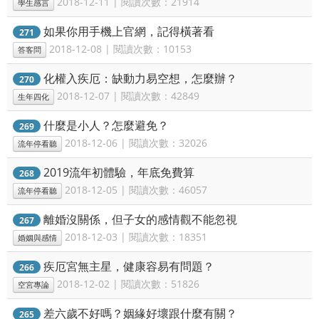
2018-12-11 | 閱讀次數：21914
學生感言
如果你用手機上官網，記得橫著看
271
2018-12-08 | 閱讀次數：10153
答客問
化權入疾厄：缺動力易空想，怎麼辦？
270
2018-12-07 | 閱讀次數：42849
生年四化
什麼是小人？怎麼避免？
269
2018-12-06 | 閱讀次數：32026
流年停看聽
2019流年初體驗，年底免費算
268
2018-12-05 | 閱讀次數：46057
流年停看聽
離婚沒關係，但子女的感情觀不能忽視
267
2018-12-03 | 閱讀次數：18351
婚姻與感情
疾厄宮無主星，健康容易有問題？
266
2018-12-02 | 閱讀次數：51826
空宮專論
差六歲不好嗎？姻緣好壞跟什麼有關？
265