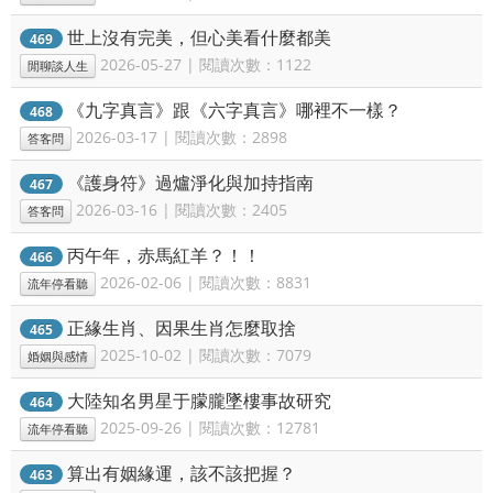
世上沒有完美，但心美看什麼都美
469
2026-05-27 | 閱讀次數：1122
閒聊談人生
《九字真言》跟《六字真言》哪裡不一樣？
468
2026-03-17 | 閱讀次數：2898
答客問
《護身符》過爐淨化與加持指南
467
2026-03-16 | 閱讀次數：2405
答客問
丙午年，赤馬紅羊？！！
466
2026-02-06 | 閱讀次數：8831
流年停看聽
正緣生肖、因果生肖怎麼取捨
465
2025-10-02 | 閱讀次數：7079
婚姻與感情
大陸知名男星于朦朧墜樓事故研究
464
2025-09-26 | 閱讀次數：12781
流年停看聽
算出有姻緣運，該不該把握？
463