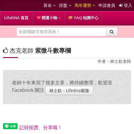
算命
排盤
馬年運勢
申請會員
登入
LifeDNA 首頁
開運小物
FAQ 知識中心
杰克老師
紫微斗數專欄
作者：林士欽老師
老師十年來寫了很多文章，將持續整理，歡迎至
Facebook 關注
林士欽 - Lifedna紫微
記得按讚、分享哦！