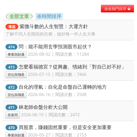
改依熱門排序
《
全部文章
》
依時間排序
紫微斗數的人生智慧：大運方針
專題
了解不同人生階段的任務，做好每一件人生大事
問：能不能用玄學預測股市起伏？
474
2026-08-02 | 閱讀次數：11284
事業與財運
怎麼看福德宮？從興趣、情緒到「對自己好不好」
473
2026-07-15 | 閱讀次數：7466
宮位與飛星
自化的理氣：自化是命盤自己運轉的地方
472
2026-06-16 | 閱讀次數：2508
宮位與飛星
林老師命盤分析大公開
471
2026-06-10 | 閱讀次數：2472
答客問
買股票，賺錢固然重要，但是安全更加重要
470
2026-05-27 | 閱讀次數：2153
事業與財運