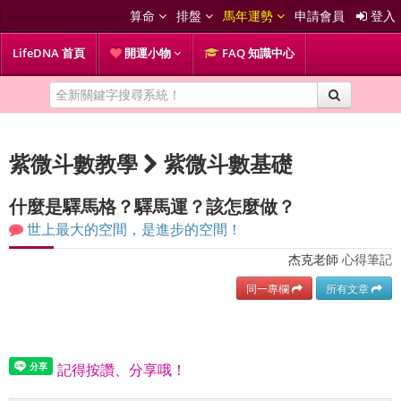
算命
排盤
馬年運勢
申請會員
登入
LifeDNA 首頁
開運小物
FAQ 知識中心
紫微斗數教學
紫微斗數基礎
什麼是驛馬格？驛馬運？該怎麼做？
世上最大的空間，是進步的空間！
杰克老師
心得筆記
同一專欄
所有文章
記得按讚、分享哦！