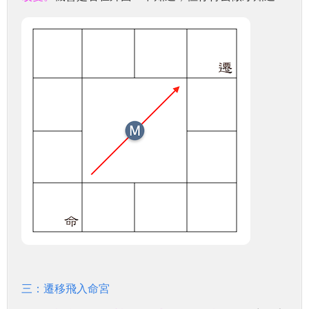
三：遷移飛入命宮