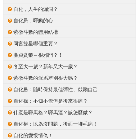
自化，人生的漏洞？
自化忌，驛動的心
紫微斗數的體用結構
同宮雙星哪個重要？
廉貞貪狼～很邪門？！
冬至大一歲？新年又大一歲？
紫微斗數的派系差別很大嗎？
自化忌：隨時保持最佳彈性、鼓勵自己
自化祿：不知不覺但是後來很痛？
什麼是驛馬格？驛馬運？該怎麼做？
自化權：以為沒問題，後面一堆毛病！
自化的愛恨情仇！