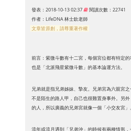
發表：2018-10-13 02:37
閱讀次數：22741
作者：
LifeDNA 林士欽老師
文章皆原創，請尊重著作權
前言：紫微斗數有十二宮，每個宮位都有特定的
也是「北派飛星紫微斗數」的基本論運方法。
兄弟就是指兄弟姊妹、摯友。兄弟宮為六親宮之
不是陌生的路人甲，自己也很難置身事外。另外
的人，所以廣義的兄弟宮就像一個「小交友宮」
流年或流月遇到「兄弟沖」的時候有兩種情形，