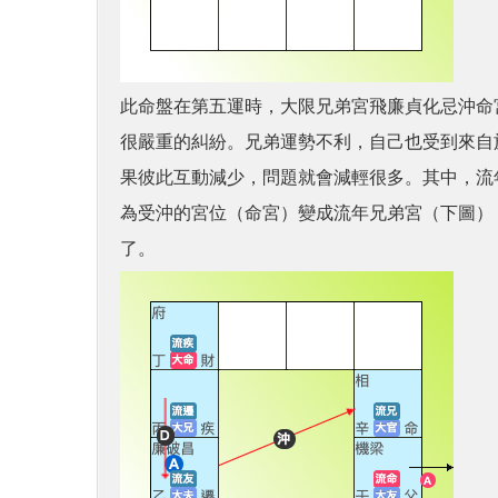
此命盤在第五運時，大限兄弟宮飛廉貞化忌沖命
很嚴重的糾紛。兄弟運勢不利，自己也受到來自
果彼此互動減少，問題就會減輕很多。其中，流
為受沖的宮位（命宮）變成流年兄弟宮（下圖）
了。