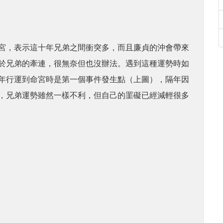
宮，表示這十年兄弟之間衝突多，而且廉貞的沖會帶來
於兄弟的牽連，很無奈但也沒辦法。遇到這種運勢時如
年行運到命宮時是第一個事件發生點（上圖），隔年因
，兄弟運勢雖然一樣不利，但自己的罣礙已經減輕很多