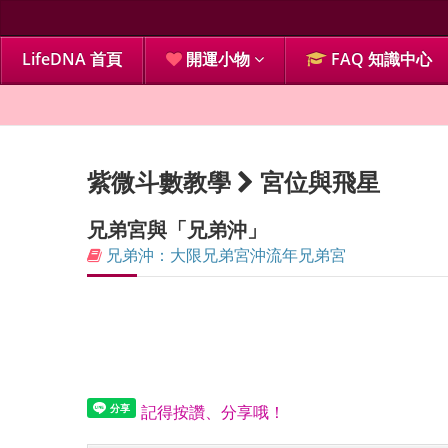
LifeDNA 首頁
開運小物
FAQ 知識中心
紫微斗數教學
宮位與飛星
兄弟宮與「兄弟沖」
兄弟沖：大限兄弟宮沖流年兄弟宮
記得按讚、分享哦！