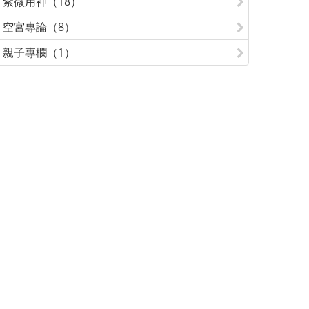
紫微用神（18）
空宮專論（8）
親子專欄（1）