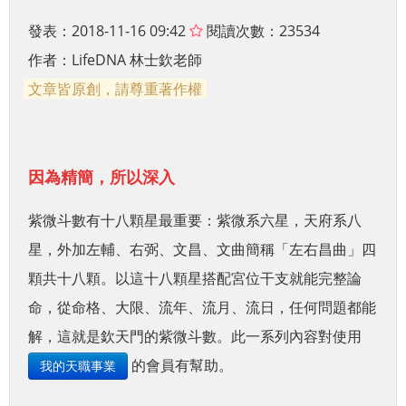
發表：2018-11-16 09:42
閱讀次數：23534
作者：
LifeDNA 林士欽老師
文章皆原創，請尊重著作權
因為精簡，所以深入
紫微斗數有十八顆星最重要：紫微系六星，天府系八
星，外加左輔、右弼、文昌、文曲簡稱「左右昌曲」四
顆共十八顆。以這十八顆星搭配宮位干支就能完整論
命，從命格、大限、流年、流月、流日，任何問題都能
解，這就是欽天門的紫微斗數。此一系列內容對使用
的會員有幫助。
我的天職事業