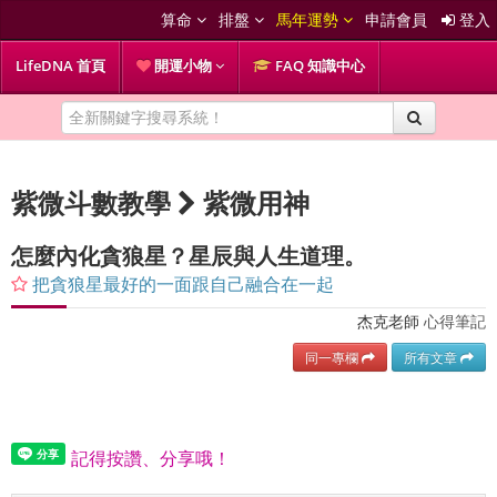
算命
排盤
馬年運勢
申請會員
登入
LifeDNA 首頁
開運小物
FAQ 知識中心
紫微斗數教學
紫微用神
怎麼內化貪狼星？星辰與人生道理。
把貪狼星最好的一面跟自己融合在一起
杰克老師
心得筆記
同一專欄
所有文章
記得按讚、分享哦！