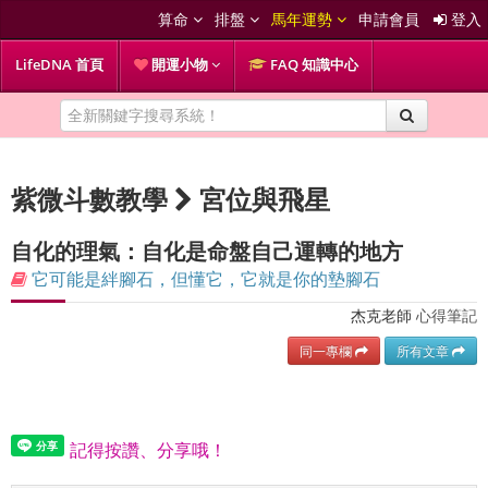
算命
排盤
馬年運勢
申請會員
登入
LifeDNA 首頁
開運小物
FAQ 知識中心
紫微斗數教學
宮位與飛星
自化的理氣：自化是命盤自己運轉的地方
它可能是絆腳石，但懂它，它就是你的墊腳石
杰克老師
心得筆記
同一專欄
所有文章
記得按讚、分享哦！