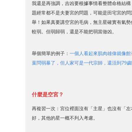
我還是再強調，吉凶要根據事情看整體命格結構
題經常都不是夫妻宮的問題，可能是田宅宮的問題
舉！如果真要講空宮的毛病，無主星確實有氣勢
較弱。但弱歸弱，還是不能把弱當做凶。
舉個簡單的例子：
一個人看起來肌肉雄偉就像館
葉問弱暴了，但人家可是一代宗師，還活到79歲
什麼是空宮？
再複習一次：宮位裡面沒有「主星」也沒有「左
好，其他的星一概不列入考慮。