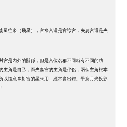
能量往來（飛星），官祿宮還是官祿宮，夫妻宮還是夫
對宮是內外的關係，但是宮位名稱不同就有不同的功
的主角是自己，而夫妻宮的主角是伴侶，兩個主角根本
所以隨意拿對宮的星來用，經常會出錯。畢竟月光投影
！