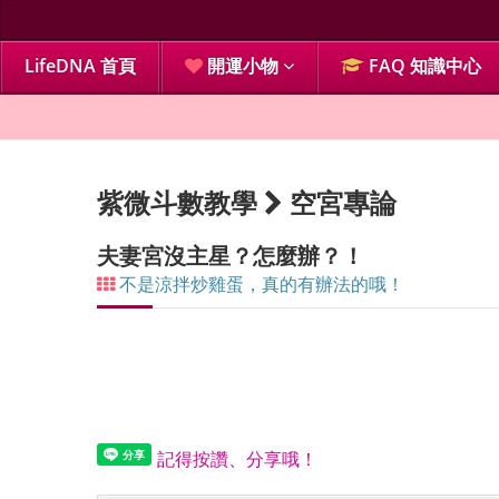
LifeDNA 首頁
開運小物
FAQ 知識中心
紫微斗數教學
空宮專論
夫妻宮沒主星？怎麼辦？！
不是涼拌炒雞蛋，真的有辦法的哦！
記得按讚、分享哦！