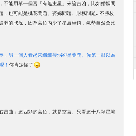
，不能用單一個宮「有無主星」來論吉凶，比如婚姻問
，也可能是桃花問題、婆媳問題、財務問題...不勝枚
偏弱的狀況，因為宮位內少了星辰坐鎮，氣勢自然會比
長，另一個人看起來纖細瘦弱卻是葉問。你第一眼以為
呢！
你肯定懂了
右昌曲」這四顆的宮位，就是空宮。只看這十八顆星就