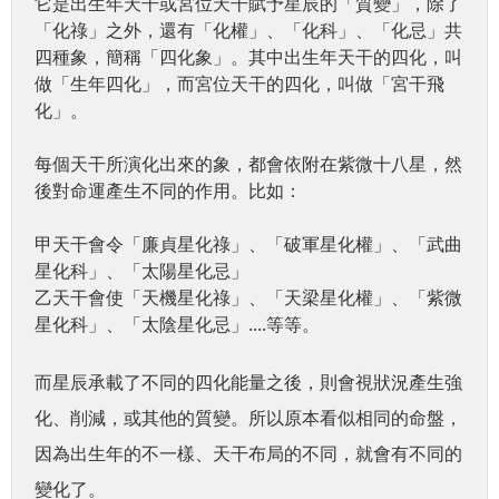
它是出生年天干或宮位天干賦予星辰的「質變」，除了
「化祿」之外，還有「化權」、「化科」、「化忌」共
四種象，簡稱「四化象」。其中出生年天干的四化，叫
做「生年四化」，而宮位天干的四化，叫做「宮干飛
化」。
每個天干所演化出來的象，都會依附在紫微十八星，然
後對命運產生不同的作用。比如：
甲天干會令「廉貞星化祿」、「破軍星化權」、「武曲
星化科」、「太陽星化忌」
乙天干會使「天機星化祿」、「天梁星化權」、「紫微
星化科」、「太陰星化忌」....等等。
而星辰承載了不同的四化能量之後，則會視狀況產生強
化、削減，或其他的質變。所以原本看似相同的命盤，
因為出生年的不一樣、天干布局的不同，就會有不同的
變化了。