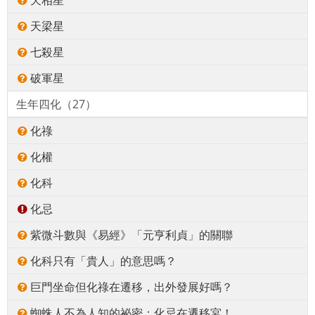
天梁星
七殺星
破軍星
生年四化（27）
化祿
化權
化科
化忌
紫微斗數與《易經》「元亨利貞」的關聯
化科只有「貴人」的意思嗎？
巨門坐命但化祿在遷移，出外發展好嗎？
蜘蛛人不為人知的祕密：化忌在遷移宮！