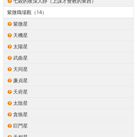
七殺的夜深人靜（上課才會教的東西）
紫微職場觀（14）
紫微星
天機星
太陽星
武曲星
天同星
廉貞星
天府星
太陰星
貪狼星
巨門星
天相星