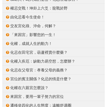
權忌交戰！坤卦上六爻：龍戰於野
由化忌看今生使命！
交友宮化祿、沖命，何解？
「來因宮」影響您的一生！
化權，成就人生的動力！
化忌在田宅宮，葫蘆裡賣什麼藥？
化權入疾厄：缺動力易空想，怎麼辦？
化忌在父母宮：孝養父母的義務？
宮位的賓主關係？化忌的情是什麼？
化權在六親宮怎麼說？
來因宮，要用一輩子努力的宮位
遷移坐四化的人生態度：遠離舒適圈