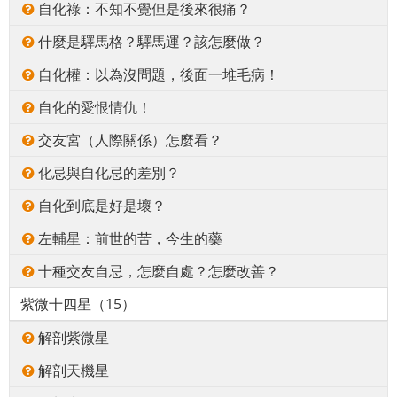
自化祿：不知不覺但是後來很痛？
什麼是驛馬格？驛馬運？該怎麼做？
自化權：以為沒問題，後面一堆毛病！
自化的愛恨情仇！
交友宮（人際關係）怎麼看？
化忌與自化忌的差別？
自化到底是好是壞？
左輔星：前世的苦，今生的藥
十種交友自忌，怎麼自處？怎麼改善？
紫微十四星（15）
解剖紫微星
解剖天機星