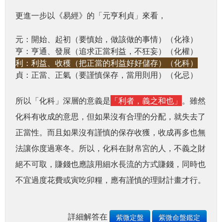
更進一步以《易經》的「元亨利貞」來看，
元：開始、起初（要慎始，做該做的事情）（化祿）
亨：亨通、發展（追求正當利益，不狂妄）（化權）
利：利益、收穫（把正當的利益好好儲存）（化科）
貞：正當、正氣（要謹慎保存，當用則用）（化忌）
所以「化科」深層的意義是
「利者，義之和也」
。雖然
化科有收成的意思，但如果沒有合理的分配，就失去了
正當性。而且如果沒有謹慎的保存收獲，收成再多也無
法讓你度過寒冬。所以，化科在財帛宮的人，不義之財
絕不可取，賺錢也應該用細水長流的方式賺錢，同時也
不宜過度花費或寅吃卯糧，應有謹慎的理財計畫才行。
詳細解答在
紫微定盤
紫微命盤鑑定