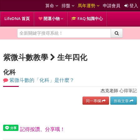
算命
排盤
馬年運勢
申請會員
登入
LifeDNA 首頁
開運小物
FAQ 知識中心
紫微斗數教學
生年四化
化科
紫微斗數的「化科」是什麼？
杰克老師
心得筆記
同一專欄
所有文章
記得按讚、分享哦！