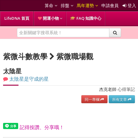
算命
排盤
馬年運勢
申請會員
登入
LifeDNA 首頁
開運小物
FAQ 知識中心
紫微斗數教學
紫微職場觀
太陰星
太陰星是守成的星
杰克老師
心得筆記
同一專欄
所有文章
記得按讚、分享哦！