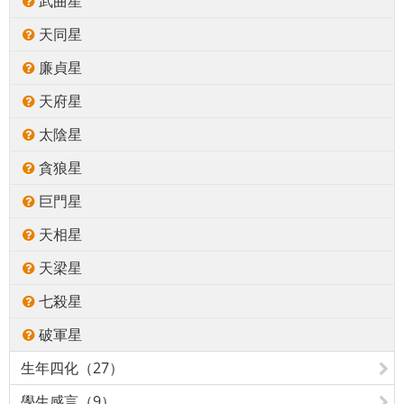
武曲星
天同星
廉貞星
天府星
太陰星
貪狼星
巨門星
天相星
天梁星
七殺星
破軍星
生年四化（27）
學生感言（9）