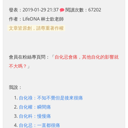
發表：2019-01-29 21:37
閱讀次數：67202
作者：
LifeDNA 林士欽老師
文章皆原創，請尊重著作權
會員在粉絲專頁問：「
自化忌會痛，其他自化的影響就
不大嗎？
」
我說：
自化祿：不知不覺但是後來很痛
自化權：瞬間痛
自化科：慢慢痛
自化忌：一直都很痛