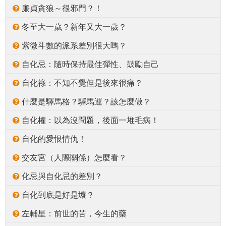
廉貞貪狼～很邪門？！
冬至大一歲？新年又大一歲？
紫微斗數的派系差別很大嗎？
自化忌：隨時保持最佳彈性、鼓勵自己
自化祿：不知不覺但是後來很痛？
什麼是驛馬格？驛馬運？該怎麼做？
自化權：以為沒問題，後面一堆毛病！
自化的愛恨情仇！
交友宮（人際關係）怎麼看？
化忌與自化忌的差別？
自化到底是好是壞？
左輔星：前世的苦，今生的藥