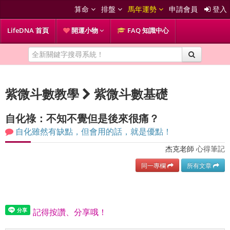
算命
排盤
馬年運勢
申請會員
登入
LifeDNA 首頁
開運小物
FAQ 知識中心
紫微斗數教學
紫微斗數基礎
自化祿：不知不覺但是後來很痛？
自化雖然有缺點，但會用的話，就是優點！
杰克老師
心得筆記
同一專欄
所有文章
記得按讚、分享哦！