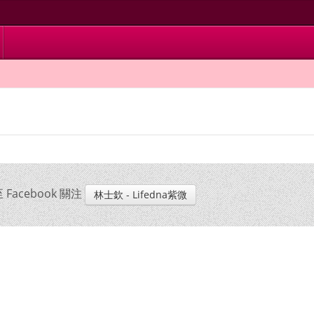
cebook 關注
林士欽 - Lifedna紫微