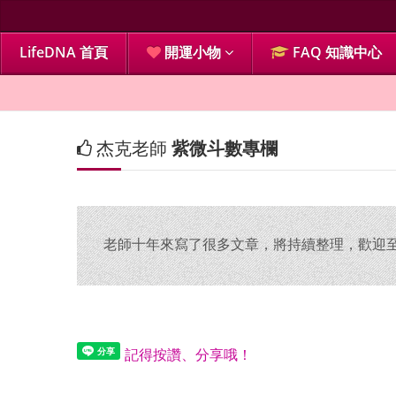
LifeDNA 首頁
開運小物
FAQ 知識中心
杰克老師
紫微斗數專欄
老師十年來寫了很多文章，將持續整理，歡迎至 Fa
記得按讚、分享哦！