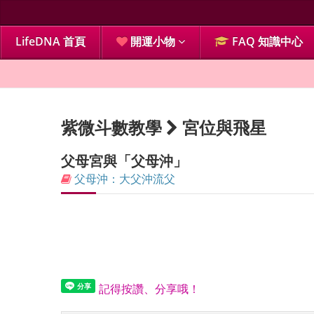
LifeDNA 首頁
開運小物
FAQ 知識中心
紫微斗數教學
宮位與飛星
父母宮與「父母沖」
父母沖：大父沖流父
記得按讚、分享哦！