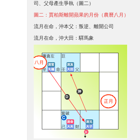
司、父母產生爭執（圖二）
圖二：賈柏斯離開蘋果的月份（農曆八月）
流月在命，沖本父：叛逆、離開公司
流月在命，沖大田：驛馬象