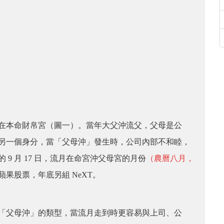
宮在本命財帛宮
（圖一）
。當年大父沖流父，父母是公
另一個身分，當「父母沖」發生時，公司內部不和睦，
9 月 17 日，流月在命宮沖父母宮的月份
（農曆八月，
果股票，年底另組 NeXT。
「父母沖」的類型，當流月走到時更容易與上司、公