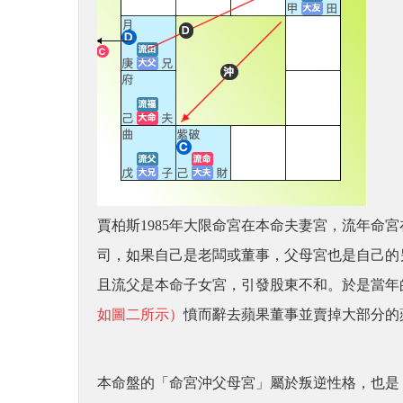
賈柏斯1985年大限命宮在本命夫妻宮，流年命
司，如果自己是老闆或董事，父母宮也是自己的
且流父是本命子女宮，引發股東不和。於是當年的 
如圖二所示）
憤而辭去蘋果董事並賣掉大部分的蘋
本命盤的「命宮沖父母宮」屬於叛逆性格，也是