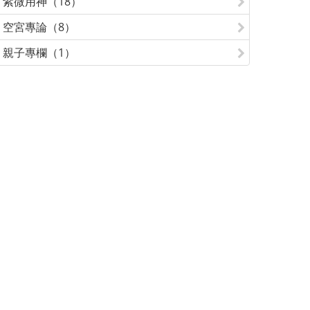
紫微用神（18）
空宮專論（8）
親子專欄（1）