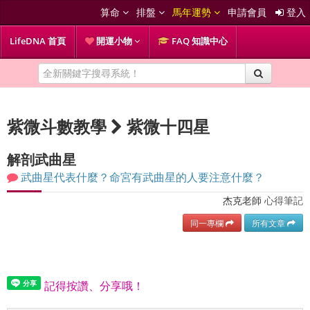
算命
排盤
馬年運勢
申請會員
登入
LifeDNA 首頁
開運小物
FAQ 知識中心
紫微斗數教學
紫微十四星
解剖武曲星
武曲星代表什麼？命宮有武曲星的人要注意什麼？
杰克老師
心得筆記
同一專欄
所有文章
記得按讚、分享哦！