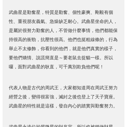
武曲星是勤奮星，特質是勤奮、個性豪爽、剛毅有個
性、重視朋友義氣、急燥缺乏耐心。武曲星坐命的人，
是屬於很努力勤奮的人，不管做什麼事情，他們都能保
持很高的衝勁，抗壓性很高。他們也挺粗線條的，行為
舉止不太修飾，你看到的他們，就是他們真實的樣子，
要他們矯情、說謊簡直是～要老鼠去捉貓一樣。所以
囉，面對武曲星的耿直，可千萬別欺負他們呢！
代表人物是古代的周武王，大家都知道周在周武王努力
經營之後，變得很富強，滅紂之後也登上了天子寶座。
武曲星的特性就是這樣，發自內心的踏實與勤奮努力。
武曲星永遠位於紫微星的財帛宮，所以也被稱做財星，