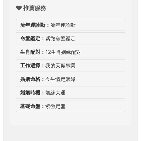
推薦服務
流年運診斷：
流年運診斷
命盤鑑定：
紫微命盤鑑定
生肖配對：
12生肖姻緣配對
工作選擇：
我的天職事業
婚姻命格：
今生情定姻緣
婚姻時機：
姻緣大運
基礎命盤：
紫微定盤