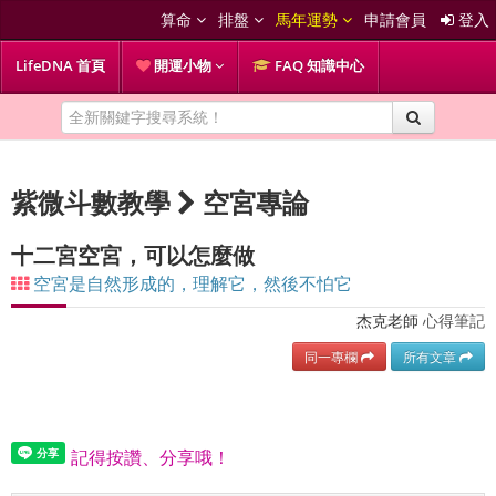
算命
排盤
馬年運勢
申請會員
登入
LifeDNA 首頁
開運小物
FAQ 知識中心
紫微斗數教學
空宮專論
十二宮空宮，可以怎麼做
空宮是自然形成的，理解它，然後不怕它
杰克老師
心得筆記
同一專欄
所有文章
記得按讚、分享哦！