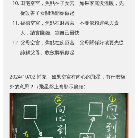
田宅空宮，焦點在子女宮：如果家庭沒溫暖，先
從改善子女關係開始做起
福德空宮，焦點在財帛宮：不要依賴運氣與貴
人，踏實賺錢、靠自己最快
父母空宮，焦點在疾厄宮：父母關係好壞要先從
諒解父母、收斂脾氣做起
2024/10/02 補充：如果空宮有向心的飛星，有什麼額
外的意思？（飛星盤上會顯示箭頭）