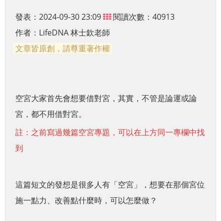
發表：2024-09-30 23:09
閱讀次數：40913
作者：
LifeDNA 林士欽老師
文章皆原創，請尊重著作權
空宮大家首先會想要借對宮，其實，不管是
論運或論
宮，都
不用借對宮。
註：之前寫過幾篇空宮專題，可以在上方同一專欄中找
到
這篇短文的發想是很多人有「空宮」，想要在那個宮位
施一點力、改善點什麼時，可以怎麼做？