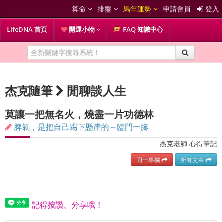
算命
排盤
馬年運勢
申請會員
登入
LifeDNA 首頁
開運小物
FAQ 知識中心
杰克隨筆
閒聊談人生
莫讓一把無名火，燒盡一片功德林
脾氣，是把自己踢下懸崖的～臨門一腳
杰克老師
心得筆記
同一專欄
所有文章
記得按讚、分享哦！