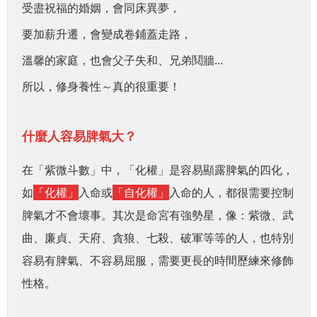
受盡祝福的婚姻，會
同床異夢，
要加薪升遷，會變成卷鋪蓋走路，
溫馨的家庭，也會父子失和、兄弟鬩牆...
所以，修身養性～真的很重要！
什麼人容易脾氣大？
在「紫微斗數」中，「化權」是容易顯露脾氣的四化，
如
「化權」
入命或
「自化權」
入命的人，都很需要控制
脾氣才不會壞事。其次是命宮有強勢星，像：紫微、武
曲、廉貞、天府、貪狼、七殺、破軍等等的人，也特別
容易有脾氣、不容易屈服，需要更長的時間歷練來修飾
性格。