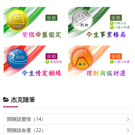
杰克隨筆
閒聊談愛情（14）
閒聊談命運（22）