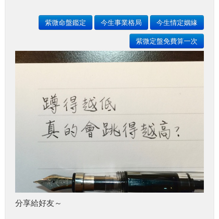
紫微命盤鑑定
今生事業格局
今生情定姻緣
紫微定盤免費算一次
分享給好友～