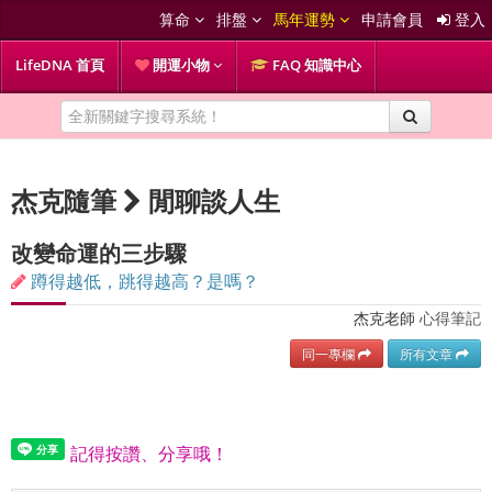
算命
排盤
馬年運勢
申請會員
登入
LifeDNA 首頁
開運小物
FAQ 知識中心
杰克隨筆
閒聊談人生
改變命運的三步驟
蹲得越低，跳得越高？是嗎？
杰克老師
心得筆記
同一專欄
所有文章
記得按讚、分享哦！