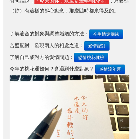
有句話說，
「今天的你，永遠是最年輕的你」
，只要你
（妳）有這樣的起心動念，那麼隨時都來得及的。
了解適合的對象與調整婚姻的方法：
今生情定姻緣
合盤配對，發現兩人的相處之道：
愛情配對
了解自己或對方的愛情問題：
戀情桃花健檢
今年的桃花運如何？會遇到什麼對象？
感情流年運