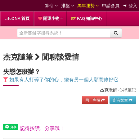
算命
排盤
馬年運勢
申請會員
登入
LifeDNA 首頁
開運小物
FAQ 知識中心
杰克隨筆
閒聊談愛情
失戀怎麼辦？
如果有人打碎了你的心，總有另一個人願意修好它
杰克老師
心得筆記
同一專欄
所有文章
記得按讚、分享哦！