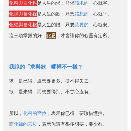
化科與自化科
是人生的求：
只求
該求的
，心就寧。
化祿與自化祿
是人生的欲：
只想
該想的
，心就平。
化權與自化權
是人生的恨：只要
該要的
，心就安。
這三項掌握的好，
化忌
，才會讓你的心靈有定所。
我說的「求與欲」哪裡不一樣？
求，是已得，還想要更多、捨不得失去。
欲，是未得，而想要得到、不甘心沒有。
所以，
化科的宮位
，表示你已得，要珍惜懂捨。
而
化祿的宮位
，表示你還有很多想要，要少欲。