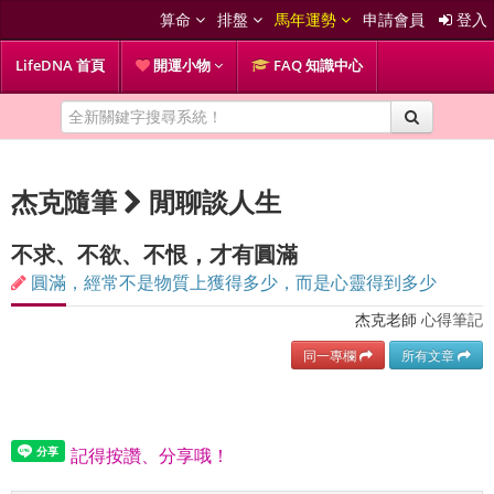
算命
排盤
馬年運勢
申請會員
登入
LifeDNA 首頁
開運小物
FAQ 知識中心
杰克隨筆
閒聊談人生
不求、不欲、不恨，才有圓滿
圓滿，經常不是物質上獲得多少，而是心靈得到多少
杰克老師
心得筆記
同一專欄
所有文章
記得按讚、分享哦！