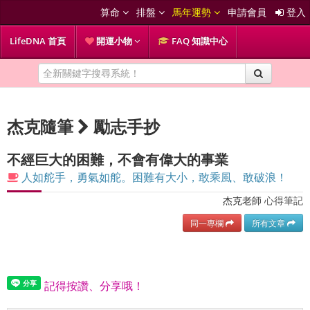
算命
排盤
馬年運勢
申請會員
登入
LifeDNA 首頁
開運小物
FAQ 知識中心
杰克隨筆
勵志手抄
不經巨大的困難，不會有偉大的事業
人如舵手，勇氣如舵。困難有大小，敢乘風、敢破浪！
杰克老師
心得筆記
同一專欄
所有文章
記得按讚、分享哦！