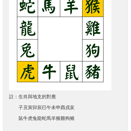
註：生肖與地支的對應
子丑寅卯辰巳午未申酉戌亥
鼠牛虎兔龍蛇馬羊猴雞狗豬