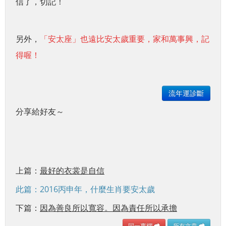
信了，切記！
另外，
「
安太座」也遠比安太歲重要，家和萬事興，記
得喔！
流年運診斷
分享給好友～
上篇：
最好的衣裳是自信
此篇：2016丙申年，什麼生肖要安太歲
下篇：
因為善良所以寬容。因為責任所以承擔
同一專欄
所有文章