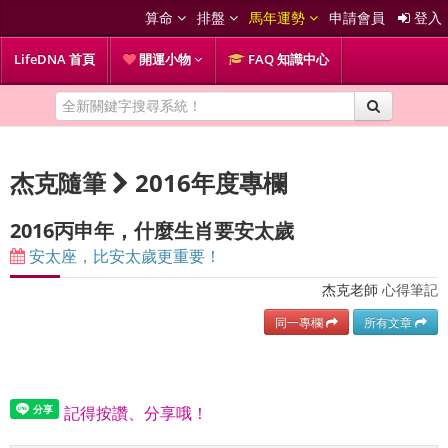
算命
排盤
馬年運勢
申請會員
登入
LifeDNA 首頁
開運小物
FAQ 知識中心
杰克隨筆
2016年度專欄
2016丙申年，什麼生肖要安太歲
安太座，比安太歲更重要！
杰克老師
心得筆記
同一專欄
所有文章
記得按讚、分享哦！