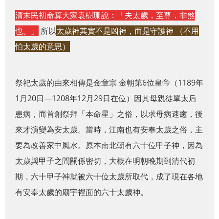
清末民初命算大家袁樹珊說：「夫太歲，至尊，非煞
也。」
所以
太歲神其實不是凶神，而是守護神
（不用
怕太歲的意思）
祭祀太歲的由來相傳是金章宗 金朝第6位皇帝（1189年
1月20日—1208年12月29日在位）因其母親徒單太后
患病，而首創祭拜「本命星」之俗，以求母病速癒，後
來才演變為安太歲。當時，江南也有安奉太歲之俗，主
要為改善家中風水。原本南北朝有六十位甲子神，因為
太歲與甲子之間關係密切，大概在明朝晚期到清代初
期，六十甲子神就被六十位太歲所取代，成了現在各地
有安奉太歲的廟宇裡面的六十太歲神。