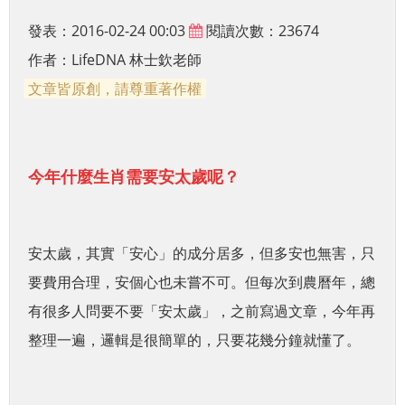
發表：2016-02-24 00:03
閱讀次數：23674
作者：
LifeDNA 林士欽老師
文章皆原創，請尊重著作權
今年什麼生肖需要安太歲呢？
安太歲，其實「安心」的成分居多，但多安也無害，只
要費用合理，安個心也未嘗不可。但
每次到農曆年，總
有很多人問要不要「安太歲」，之前寫過文章，今年再
整理一遍，邏輯是很簡單的，只要花幾分鐘就懂了。