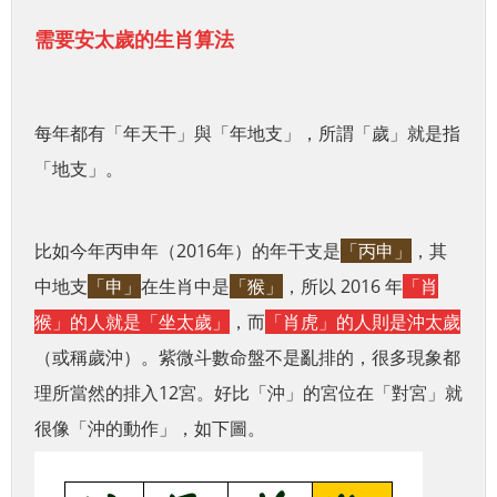
需要安太歲的生肖算法
每年都有「年天干」與「年地支」，所謂「歲」就是指
「地支」。
比如今年丙申年（2016年）的年干支是
「丙申」
，其
中地支
「申」
在生肖中是
「猴」
，所以 2016 年
「肖
猴」的人就是「坐太歲」
，而
「肖虎」的人則是沖太歲
（或稱歲沖）。紫微斗數命盤不是亂排的，很多現象都
理所當然的排入12宮。好比「沖」的宮位在「對宮」就
很像「沖的動作」，如下圖。