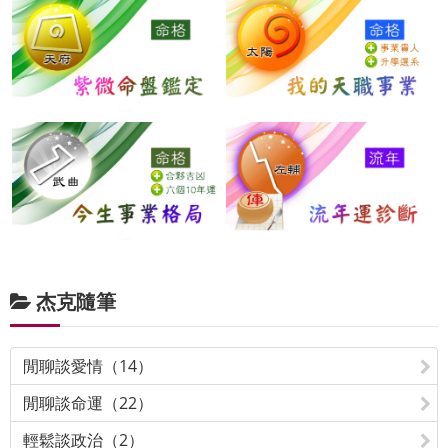
杰克隨筆
閒聊談愛情（14）
閒聊談命運（22）
輕鬆談政治（2）