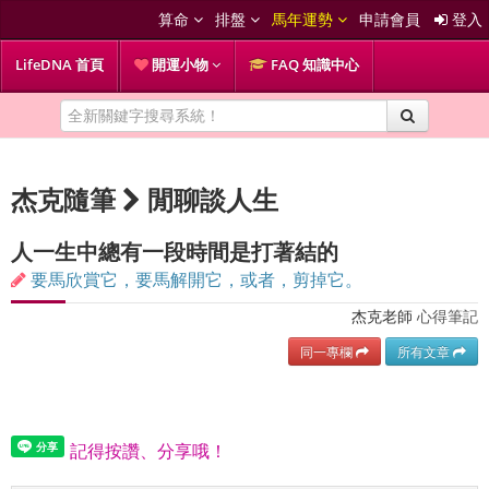
算命
排盤
馬年運勢
申請會員
登入
LifeDNA 首頁
開運小物
FAQ 知識中心
杰克隨筆
閒聊談人生
人一生中總有一段時間是打著結的
要馬欣賞它，要馬解開它，或者，剪掉它。
杰克老師
心得筆記
同一專欄
所有文章
記得按讚、分享哦！