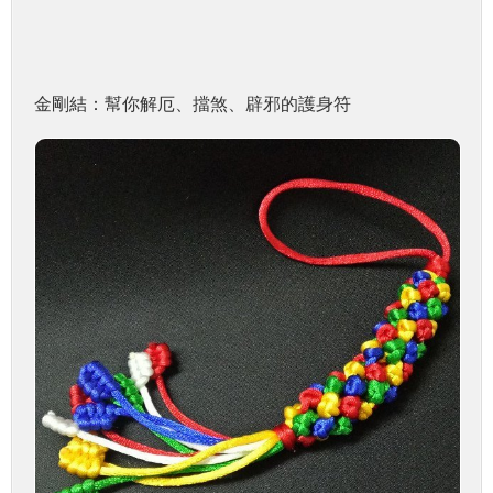
金剛結：幫你解厄、擋煞、辟邪的護身符