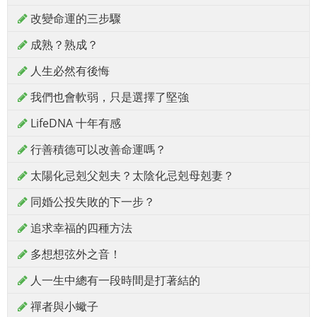
改變命運的三步驟
成熟？熟成？
人生必然有後悔
我們也會軟弱，只是選擇了堅強
LifeDNA 十年有感
行善積德可以改善命運嗎？
太陽化忌剋父剋夫？太陰化忌剋母剋妻？
同婚公投失敗的下一步？
追求幸福的四種方法
多想想弦外之音！
人一生中總有一段時間是打著結的
禪者與小蠍子