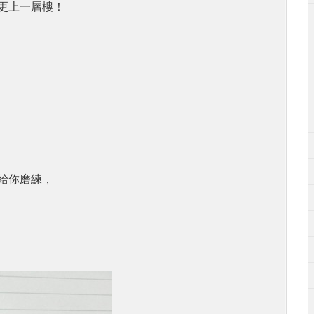
更上一層樓！
給你磨練，