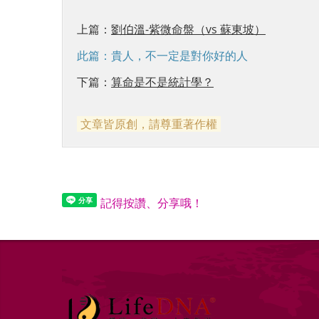
上篇：
劉伯溫-紫微命盤（vs 蘇東坡）
此篇：貴人，不一定是對你好的人
下篇：
算命是不是統計學？
文章皆原創，請尊重著作權
記得按讚、分享哦！