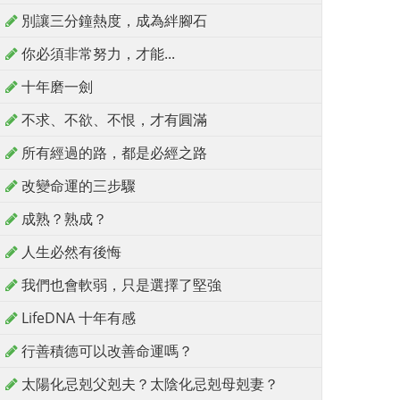
別讓三分鐘熱度，成為絆腳石
你必須非常努力，才能...
十年磨一劍
不求、不欲、不恨，才有圓滿
所有經過的路，都是必經之路
改變命運的三步驟
成熟？熟成？
人生必然有後悔
我們也會軟弱，只是選擇了堅強
LifeDNA 十年有感
行善積德可以改善命運嗎？
太陽化忌剋父剋夫？太陰化忌剋母剋妻？