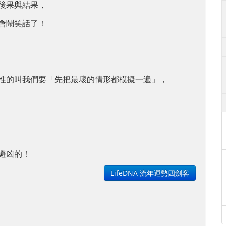
後果與結果，
會鬧笑話了！
性的叫我們要「先把最壞的情形都模擬一遍」，
避凶的！
LifeDNA 流年運勢四劍客