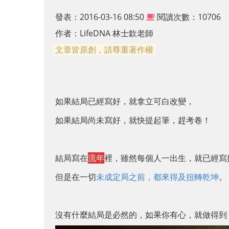
發表：2016-03-16 08:50
閱讀次數：10706
作者：
LifeDNA 林士欽老師
文章皆原創，請尊重著作權
如果結局已經寫好，就拿立可白改變，
如果結局尚未寫好，就快提起筆，趕考卷！
結局寫在
流年
裡，雖然每個人一出生，就已經寫
但是在一切
未成定局之前，都來得及扭轉乾坤
。
沒有什麼結局是必然的，如果你有心，就做得到