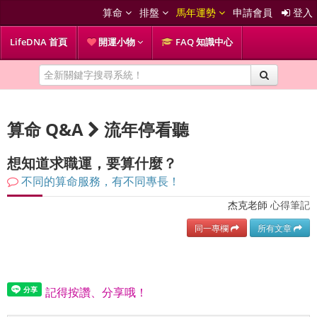
算命
排盤
馬年運勢
申請會員
登入
LifeDNA 首頁
開運小物
FAQ 知識中心
算命 Q&A
流年停看聽
想知道求職運，要算什麼？
不同的算命服務，有不同專長！
杰克老師
心得筆記
同一專欄
所有文章
記得按讚、分享哦！