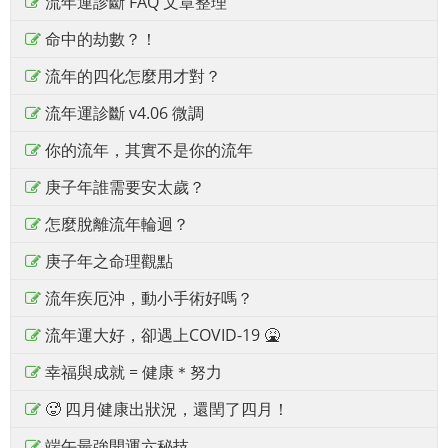
流年運診斷 FAQ 文章整理
命中的劫數？！
流年的四化怎麼用才對？
流年運診斷 v4.06 微調
你的流年，其實不是你的流年
庚子年誰需要安太歲？
怎麼脫離流年輪迴？
庚子年之命理觀點
流年疾厄沖，動小手術好嗎？
流年運大好，卻遇上COVID-19 🤮
幸福與成就 = 健康＊努力
🥵 四月健康出狀況，還閏了四月！
端午最強開運六秘技