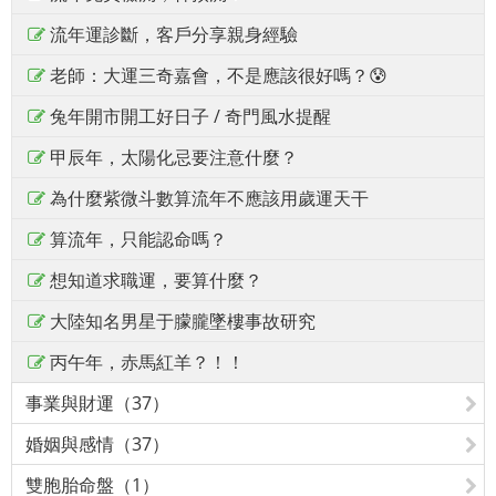
流年運診斷，客戶分享親身經驗
老師：大運三奇嘉會，不是應該很好嗎？😰
兔年開市開工好日子 / 奇門風水提醒
甲辰年，太陽化忌要注意什麼？
為什麼紫微斗數算流年不應該用歲運天干
算流年，只能認命嗎？
想知道求職運，要算什麼？
大陸知名男星于朦朧墜樓事故研究
丙午年，赤馬紅羊？！！
事業與財運（37）
婚姻與感情（37）
雙胞胎命盤（1）