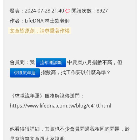
發表：2024-07-28 21:40
閱讀次數：8927
作者：
LifeDNA 林士欽老師
文章皆原創，請尊重著作權
會員問：我
中
農曆八月指數不高，但
流年運診斷
指數高，找工作要以什麼為準？
求職流年運
《求職流年運》服務解說傳送門：
https://www.lifedna.com.tw/blog/c410.html
他看得很詳細，其實也不少會員問過我相同的問題，於
是寫這篇文章跟大家說明。