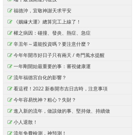
福德沖，宜敬神謝天求平安
《姻緣大運》總算完工上線了！
權之病因：碰撞、發炎、熱症、急症
辛丑年～還能投資嗎？要注意什麼？
今年年開市好日子只有兩天 / 奇門風水提醒
一年剛開始最重要的事：審視健康運
流年福德宮自化的影響？
看這裡！2022 新春開市吉日吉時，注意事項
今年容易恍神？粗心？失財？
進入新的流年，做該做的事、堅持做、持續做
小人退散！
流年免費檢測，神預測！