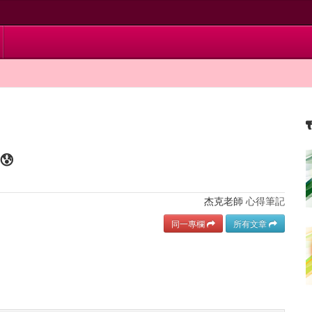
😰
杰克老師
心得筆記
同一專欄
所有文章