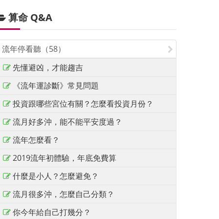
算命 Q&A
流年停看聽（58）
先懂避凶，才能趨吉
《流年運診斷》常見問題
投資跟哪些宮位有關？怎麼看投資月份？
流月好多沖，能不能平安度過？
流年怎麼看？
2019流年初體驗，年底免費算
什麼是小人？怎麼避免？
流月很多沖，怎麼自己分類？
你今年給自己打幾分？