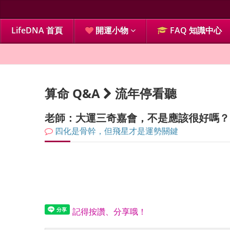
LifeDNA 首頁
開運小物
FAQ 知識中心
算命 Q&A
流年停看聽
老師：大運三奇嘉會，不是應該很好嗎？
四化是骨幹，但飛星才是運勢關鍵
記得按讚、分享哦！