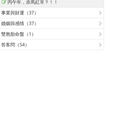
丙午年，赤馬紅羊？！！
事業與財運（37）
婚姻與感情（37）
雙胞胎命盤（1）
答客問（54）