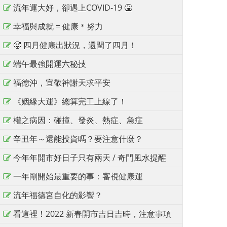
流年運大好，卻遇上COVID-19 🤮
幸福與成就 = 健康＊努力
🥵 四月健康出狀況，還閏了四月！
端午最強開運六秘技
福德沖，宜敬神謝天求平安
《姻緣大運》總算完工上線了！
權之病因：碰撞、發炎、熱症、急症
辛丑年～還能投資嗎？要注意什麼？
今年年開市好日子只有兩天 / 奇門風水提醒
一年剛開始最重要的事：審視健康運
流年福德宮自化的影響？
看這裡！2022 新春開市吉日吉時，注意事項