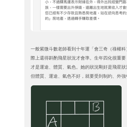
一般紫微斗數老師看到十年運「會三奇（祿權科
際上還得斟酌飛星狀況才會準。生年四化很重要
才是運途、體質、氣色。她的狀況剛好是飛星狀
但體質、運途、氣色不好，就要受到制約、外強