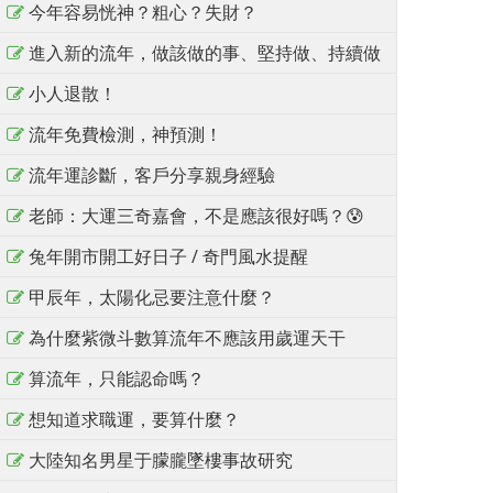
今年容易恍神？粗心？失財？
進入新的流年，做該做的事、堅持做、持續做
小人退散！
流年免費檢測，神預測！
流年運診斷，客戶分享親身經驗
老師：大運三奇嘉會，不是應該很好嗎？😰
兔年開市開工好日子 / 奇門風水提醒
甲辰年，太陽化忌要注意什麼？
為什麼紫微斗數算流年不應該用歲運天干
算流年，只能認命嗎？
想知道求職運，要算什麼？
大陸知名男星于朦朧墜樓事故研究