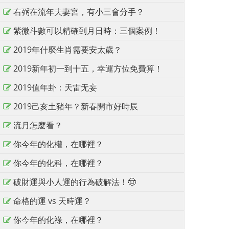
右弼在流年夫妻宮，有小三會分手？
紫微斗數可以精確到月日時：三個案例！
2019年什麼生肖需要安太歲？
2019新年初一到十五，幸運方位免費算！
2019值年卦：天雷无妄
2019己亥土豬年？新春開市好時辰
流月怎麼看？
你今年的化權，在哪裡？
你今年的化科，在哪裡？
破財運與小人運的行為破解法！🤠
命格的運 vs 天時運？
你今年的化祿，在哪裡？