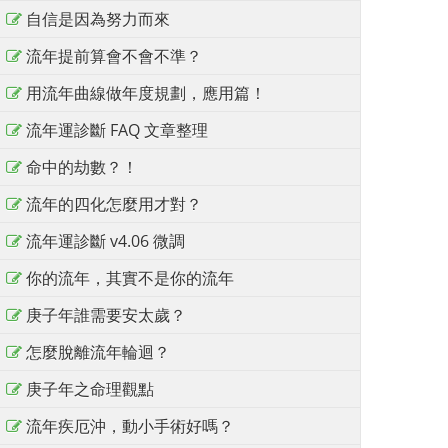
自信是因為努力而來
流年提前算會不會不準？
用流年曲線做年度規劃，應用篇！
流年運診斷 FAQ 文章整理
命中的劫數？！
流年的四化怎麼用才對？
流年運診斷 v4.06 微調
你的流年，其實不是你的流年
庚子年誰需要安太歲？
怎麼脫離流年輪迴？
庚子年之命理觀點
流年疾厄沖，動小手術好嗎？