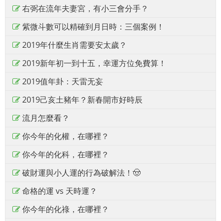
右弼在流年夫妻宮，有小三會分手？
紫微斗數可以精確到月日時：三個案例！
2019年什麼生肖需要安太歲？
2019新年初一到十五，幸運方位免費算！
2019值年卦：天雷无妄
2019己亥土豬年？新春開市好時辰
流月怎麼看？
你今年的化權，在哪裡？
你今年的化科，在哪裡？
破財運與小人運的行為破解法！🤠
命格的運 vs 天時運？
你今年的化祿，在哪裡？