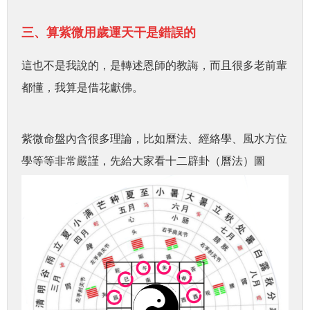
三、算紫微用歲運天干是錯誤的
這也不是我說的，是轉述恩師的教誨，而且很多老前輩
都懂，我算是借花獻佛。
紫微命盤內含很多理論，比如曆法、經絡學、風水方位
學等等非常嚴謹，先給大家看十二辟卦（曆法）圖