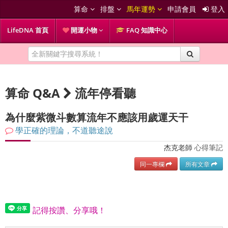
算命
排盤
馬年運勢
申請會員
登入
LifeDNA 首頁
開運小物
FAQ 知識中心
算命 Q&A
流年停看聽
為什麼紫微斗數算流年不應該用歲運天干
學正確的理論，不道聽途說
杰克老師
心得筆記
同一專欄
所有文章
記得按讚、分享哦！