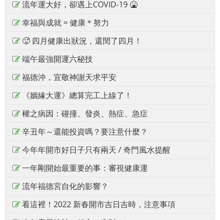
流年運大好，卻遇上COVID-19 🤮
幸福與成就 = 健康＊努力
🥵 四月健康出狀況，還閏了四月！
端午最強開運六秘技
福德沖，宜敬神謝天求平安
《姻緣大運》總算完工上線了！
權之病因：碰撞、發炎、熱症、急症
辛丑年～還能投資嗎？要注意什麼？
今年年開市好日子只有兩天 / 奇門風水提醒
一年剛開始最重要的事：審視健康運
流年福德宮自化的影響？
看這裡！2022 新春開市吉日吉時，注意事項