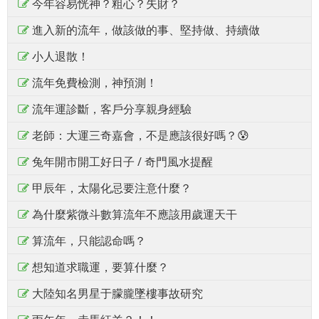
今年容易恍神？粗心？失財？
進入新的流年，做該做的事、堅持做、持續做
小人退散！
流年免費檢測，神預測！
流年運診斷，客戶分享親身經驗
老師：大運三奇嘉會，不是應該很好嗎？😰
兔年開市開工好日子 / 奇門風水提醒
甲辰年，太陽化忌要注意什麼？
為什麼紫微斗數算流年不應該用歲運天干
算流年，只能認命嗎？
想知道求職運，要算什麼？
大陸知名男星于朦朧墜樓事故研究