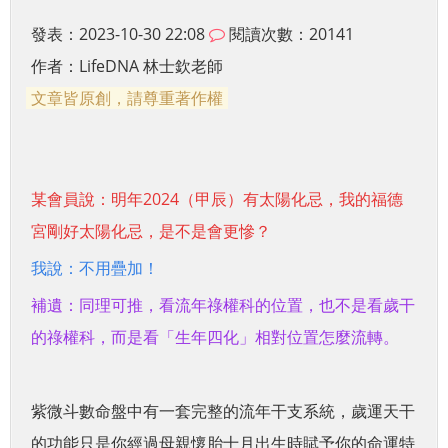
發表：2023-10-30 22:08
閱讀次數：20141
作者：
LifeDNA 林士欽老師
文章皆原創，請尊重著作權
某會員說：明年2024（甲辰）有太陽化忌，我的福德
宮剛好太陽化忌，是不是會更慘？
我說：不用疊加！
補遺：同理可推，看流年祿權科的位置，也不是看歲干
的祿權科，
而是看「生年四化」相對位置怎麼流轉。
紫微斗數命盤中有一套完整的流年干支系統，歲運天干
的功能只是你經過母親懷胎十月出生時賦予你的命運特