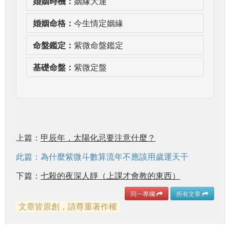
婚姻時機：
姻緣大運
婚姻命格：
今生情定姻緣
命盤鑑定：
紫微命盤鑑定
基礎命盤：
紫微定盤
上篇：
甲辰年，太陽化忌要注意什麼？
此篇：為什麼紫微斗數算流年不應該用歲運天干
下篇：
七殺的夜深人靜（上課才會教的東西）
同一專欄
所有文章
文章皆原創，請尊重著作權