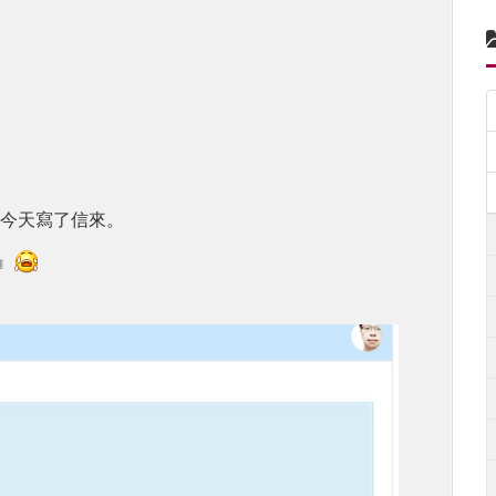
，今天寫了信來。
』