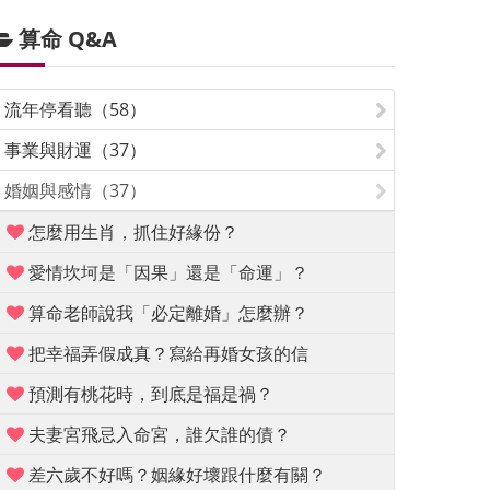
算命 Q&A
流年停看聽（58）
事業與財運（37）
婚姻與感情（37）
怎麼用生肖，抓住好緣份？
愛情坎坷是「因果」還是「命運」？
算命老師說我「必定離婚」怎麼辦？
把幸福弄假成真？寫給再婚女孩的信
預測有桃花時，到底是福是禍？
夫妻宮飛忌入命宮，誰欠誰的債？
差六歲不好嗎？姻緣好壞跟什麼有關？