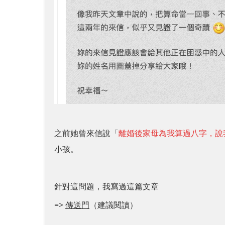
之前她曾來信說「
離婚後家母為我算過八字，說我
小孩。
針對這問題，我寫過這篇文章
=>
傳送門
（建議閱讀）