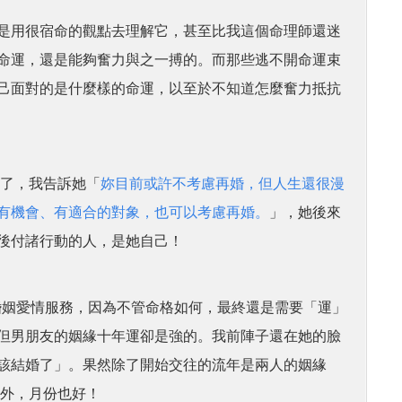
是用很宿命的觀點去理解它，甚至比我這個命理師還迷
命運，還是能夠奮力與之一搏的。而那些逃不開命運束
己面對的是什麼樣的命運，以至於不知道怎麼奮力抵抗
婚了，我告訴她「
妳目前或許不考慮再婚，但人生還很漫
有機會、有適合的對象，也可以考慮再婚。
」，她後來
後付諸行動的人，是她自己！
姻愛情服務，因為不管命格如何，最終還是需要「運」
但男朋友的姻緣十年運卻是強的。我前陣子還在她的臉
該結婚了」。果然除了開始交往的流年是兩人的姻緣
之外，月份也好！