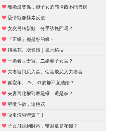
離婚沒關係，但子女的感情觀不能忽視
愛情就像酵素反應
女友另結新歡，分手該挽回嗎？
「正緣」都是好的緣？
招桃花、增業績｜風水秘技
一婚看夫妻宮、二婚看子女宮？
夫妻宮飛忌入命、命宮飛忌入夫妻宮
孤鸞年、29、31歲都不宜結婚？
夫妻宮化權到底是權，還是拳？
紫微斗數，論桃花
吸引渣男體質？！
子女飛祿到財帛，帶財還是花錢？