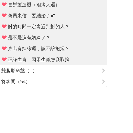
喜餅製造機（姻緣大運）
會員來信，要結婚了💕
對的時間一定會遇到對的人？
是不是沒有姻緣了？
算出有姻緣運，該不該把握？
正緣生肖、因果生肖怎麼取捨
雙胞胎命盤（1）
答客問（54）