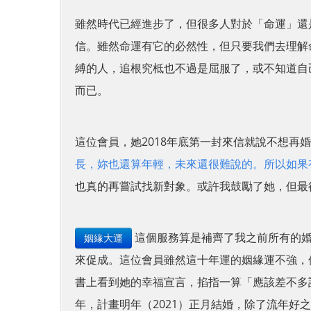
雖然時代已經進步了，但很多人對於「命運」還
信。雖然命運有它的必然性，但只要我們去理解
縛的人，追根究柢也不過是屈服了，或不知道自
而已。
這位會員，她2018年底第一封來信就說不想再
長，妳也還算年輕，未來還很難說的。所以如果
也真的再嘗試找新對象。或許我鼓勵了她，但最
這個服務算是補齊了我之前所有的婚
姻緣大運
來促成。這位會員雖然這十年運的姻緣運不強，
書上看到她的幸福宣言，掐指一算「應該差不多
年，計畫明年（2021）正月結婚，除了流年好