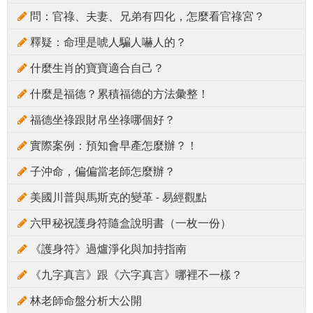
問：官祿、夫妻、兄弟有四化，怎麼看官祿宮？
釋疑：命理是唬人騙人嚇人的？
什麼生肖的寶寶適合自己？
什麼是福德？累積福德的方法彙整！
福德坐祿跟財帛坐祿哪個好？
實際案例：預知會早產怎麼辦？！
子沖命，偏偏當老師怎麼辦？
美國川普與馬斯克的變革 - 易經觀點
六甲秘祝護身符隨盒說明書（一枚一份）
《護身符》過爐淨化與加持指南
《九字真言》跟《六字真言》哪裡不一樣？
林老師命盤分析大公開