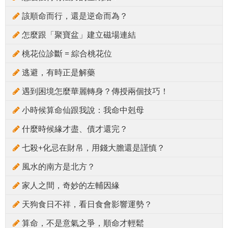
該順命而行，還是逆命而為？
怎麼跟「聚寶盆」建立磁場連結
桃花位診斷 = 綜合桃花位
逃避，有時正是解藥
遇到困境怎麼華麗轉身？傳授兩個技巧！
小時候算命仙跟我說：我命中剋母
什麼時候緣才盡、債才還完？
七殺+化忌在財帛，用錢大膽還是謹慎？
風水的南方是北方？
家人之間，奇妙的左輔因緣
天狗食日不祥，看日食會影響運勢？
算命，不是意氣之爭，順命才輕鬆