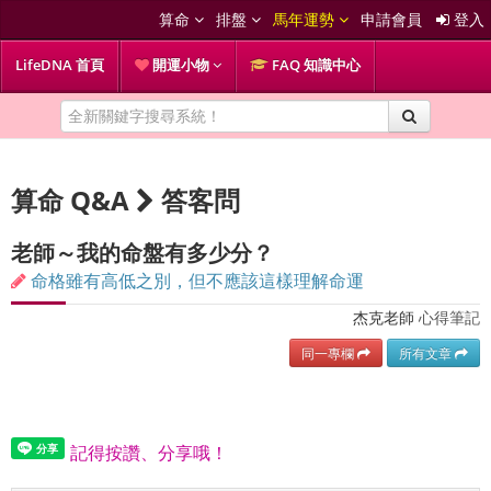
算命
排盤
馬年運勢
申請會員
登入
LifeDNA 首頁
開運小物
FAQ 知識中心
算命 Q&A
答客問
老師～我的命盤有多少分？
命格雖有高低之別，但不應該這樣理解命運
杰克老師
心得筆記
同一專欄
所有文章
記得按讚、分享哦！