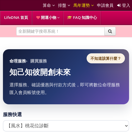
算命
排盤
馬年運勢
申請會員
登入
LifeDNA 首頁
開運小物
FAQ 知識中心
不知道該算什麼？
命理服務
購買服務
知己知彼開創未來
選擇服務、確認優惠與付款方式後，即可將數位命理服務
匯入會員帳號使用。
服務快選