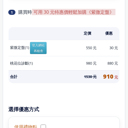
購買時
可用 30 元特惠價輕鬆加購《紫微定盤》
1
定價
優惠
登入網站
紫微定盤(1)
550 元
30 元
再檢查
桃花位診斷(
1
)
980
元
880
元
910
合計
1530
元
元
選擇優惠方式
使用禮物點