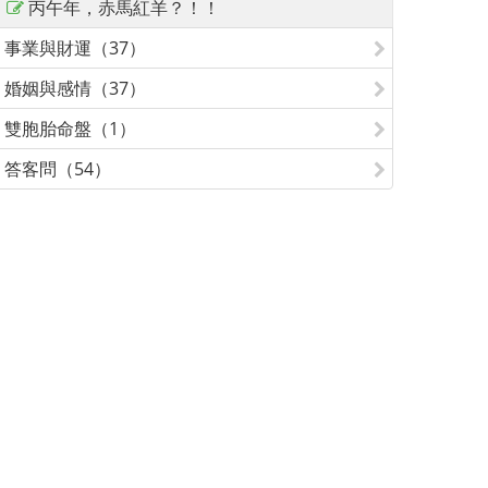
丙午年，赤馬紅羊？！！
事業與財運（37）
婚姻與感情（37）
雙胞胎命盤（1）
答客問（54）