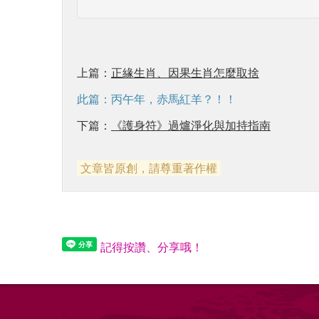
上篇：
正緣生肖、因果生肖怎麼取捨
此篇：丙午年，赤馬紅羊？！！
下篇：
《護身符》過爐淨化與加持指南
文章皆原創，請尊重著作權
記得按讚、分享哦！