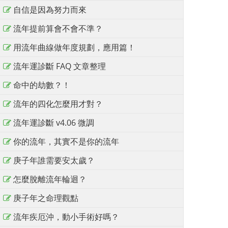
自信是因為努力而來
流年提前算會不會不準？
用流年曲線做年度規劃，應用篇！
流年運診斷 FAQ 文章整理
命中的劫數？！
流年的四化怎麼用才對？
流年運診斷 v4.06 微調
你的流年，其實不是你的流年
庚子年誰需要安太歲？
怎麼脫離流年輪迴？
庚子年之命理觀點
流年疾厄沖，動小手術好嗎？