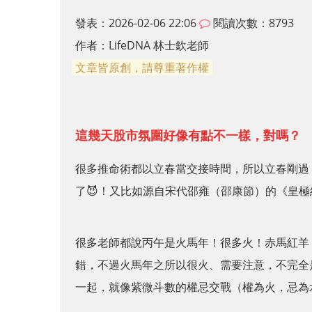
發表：2026-02-06 22:06
閱讀次數：8793
作者：
LifeDNA 林士欽老師
文章皆原創，請尊重著作權
這幾天股市氛圍好像有點不一樣，對嗎？
很多推命術都以立春當交接時間，所以立春剛過
了😈！又比如源自宋代邵雍（邵康節）的《皇
很多老師都說丙午是火馬年！很多火！赤馬紅羊
錯，不過火馬年之所以很火、需要注意，不完全
一起，就像紫微斗數的權忌交戰（權為火，忌為