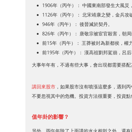
1906年（丙午）： 中國東南部發生大風
1126年（丙午）： 北宋靖康之變，金兵
946年（丙午）： 後晉滅於契丹。
826年（丙午）： 唐敬宗被宦官殺害，朝
前15年（丙午）： 王莽被封為新都侯，
前195年（丙午）： 漢高祖劉邦駕崩，呂
大事年年有，不過有些大事，會出現都需要搭配
講回來股市
，如果股市沒有噴漲這麼多，遇到丙
不要忽視其中的危機。投資方法很重要，投資點
值年卦的影響？
另外，丙午年除了上面講的水火相剋之外，還有