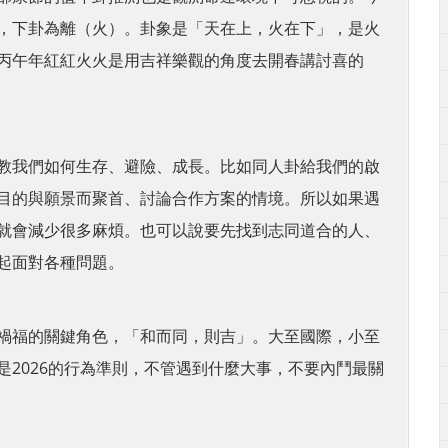
，下卦為離（火）。卦象是「天在上，火在下」，是火
丙午年紅紅火火是用吉祥樂觀的角度去開春講討喜的
教我們如何生存、避險、成長。比如同人卦給我們的啟
目的與願景而聚首、討論合作方案的情境。所以如果遇
就會減少很多麻煩。也可以說要先找到志同道合的人、
起面對各種問題。
禍福的關鍵角色，「和而同，則吉」。大至國際，小至
2026的行為準則，不管遇到什麼大事，不要內鬥最關