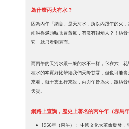
為什麼丙火有水？
因為丙午「納音」是天河水，所以丙跟午的火，
雨淋得滿頭吱吱冒蒸氣，有沒有很煩人？！納音
它，就只看到表面。
而丙午的天河水跟一般的水不一樣，它在六十花
種水的本質好比帶給我們天降甘霖，但也可能會
來看，就干支五行來說，丙與午皆為火，跟納音
天災。
網路上查詢，歷史上著名的丙午年（赤馬
1966年（丙午）： 中國文化大革命爆發