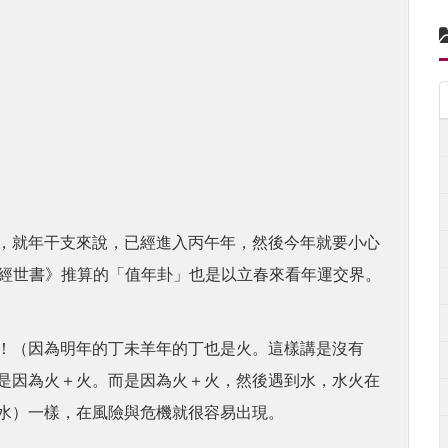
，就年干支來說，已經進入丙午年，然後今年就要小心
極經世書》推算的「值年卦」也是以立春來看年運交界。
！（因為明年的丁未羊年的丁也是火。這樣講是沒有
是因為火＋火。而是因為火＋火，然後遇到水，水火在
水）一樣，在風險與危機就很容易出現。