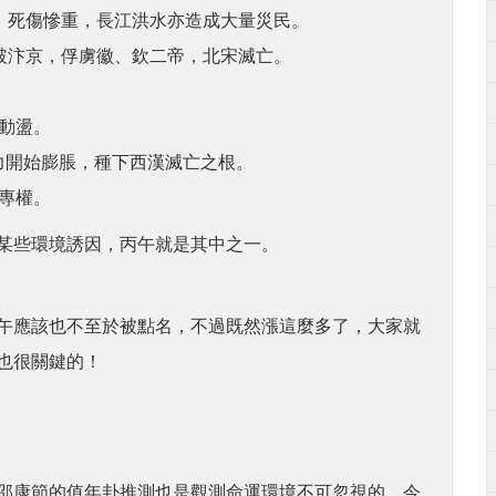
災，死傷慘重，長江洪水亦造成大量災民。
攻破汴京，俘虜徽、欽二帝，北宋滅亡。
局動盪。
權力開始膨脹，種下西漢滅亡之根。
后專權。
某些環境誘因，丙午就是其中之一。
午應該也不至於被點名，不過既然漲這麼多了，大家就
也很關鍵的！
邵康節的值年卦推測也是觀測命運環境不可忽視的。今