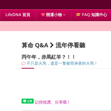
LifeDNA 首頁
開運小物
FAQ 知識中心
算命 Q&A
流年停看聽
丙午年，赤馬紅羊？！！
不只是火馬，還是一隻被雨淋著的火馬！
記得按讚、分享哦！