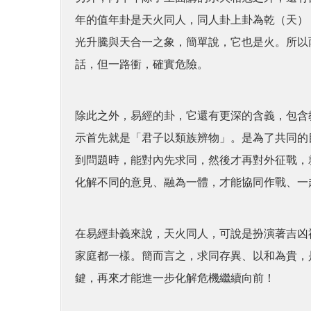
年的值年卦是天火同人，同人卦上卦為乾（天）
光升騰與天合一之象，簡單說，它也是火。所以
話，但一路衝，確實危險。
除此之外，易經的卦，它還有更深的含義，包含
示首先就是「君子以類族辨物」。是為了共同的
到問題時，能對內先求同，然後才再對外征戰，
化解不同的意見、融為一體，才能協同作戰、一
在易經卦義來說，天火同人，可說是扮演著吉凶
家庭都一樣。簡而言之，求同存異、以和為貴，是
鍵，再來才能進一步化解危機繼續向前！