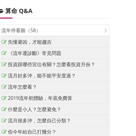
算命 Q&A
流年停看聽（58）
先懂避凶，才能趨吉
《流年運診斷》常見問題
投資跟哪些宮位有關？怎麼看投資月份？
流月好多沖，能不能平安度過？
流年怎麼看？
2019流年初體驗，年底免費算
什麼是小人？怎麼避免？
流月很多沖，怎麼自己分類？
你今年給自己打幾分？