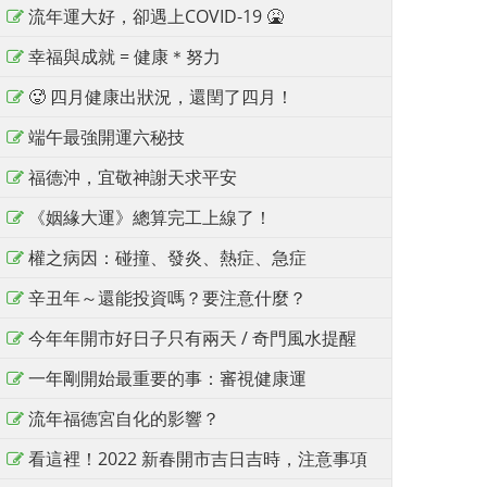
流年運大好，卻遇上COVID-19 🤮
幸福與成就 = 健康＊努力
🥵 四月健康出狀況，還閏了四月！
端午最強開運六秘技
福德沖，宜敬神謝天求平安
《姻緣大運》總算完工上線了！
權之病因：碰撞、發炎、熱症、急症
辛丑年～還能投資嗎？要注意什麼？
今年年開市好日子只有兩天 / 奇門風水提醒
一年剛開始最重要的事：審視健康運
流年福德宮自化的影響？
看這裡！2022 新春開市吉日吉時，注意事項