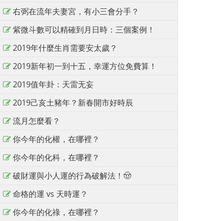
右弼在流年夫妻宮，有小三會分手？
紫微斗數可以精確到月日時：三個案例！
2019年什麼生肖需要安太歲？
2019新年初一到十五，幸運方位免費算！
2019值年卦：天雷无妄
2019己亥土豬年？新春開市好時辰
流月怎麼看？
你今年的化權，在哪裡？
你今年的化科，在哪裡？
破財運與小人運的行為破解法！🤠
命格的運 vs 天時運？
你今年的化祿，在哪裡？