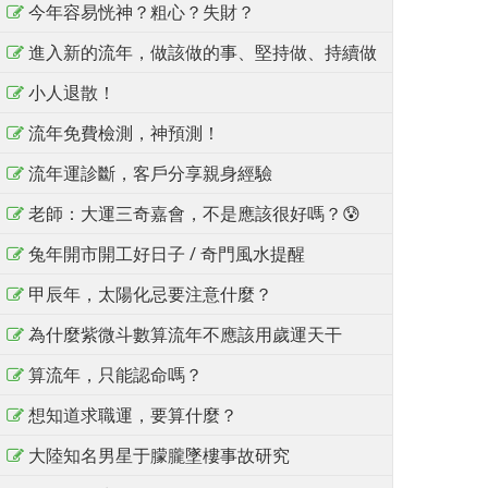
今年容易恍神？粗心？失財？
進入新的流年，做該做的事、堅持做、持續做
小人退散！
流年免費檢測，神預測！
流年運診斷，客戶分享親身經驗
老師：大運三奇嘉會，不是應該很好嗎？😰
兔年開市開工好日子 / 奇門風水提醒
甲辰年，太陽化忌要注意什麼？
為什麼紫微斗數算流年不應該用歲運天干
算流年，只能認命嗎？
想知道求職運，要算什麼？
大陸知名男星于朦朧墜樓事故研究