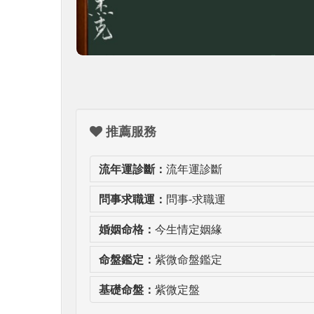
推薦服務
流年運診斷：
流年運診斷
問事求職運：
問事-求職運
婚姻命格：
今生情定姻緣
命盤鑑定：
紫微命盤鑑定
基礎命盤：
紫微定盤