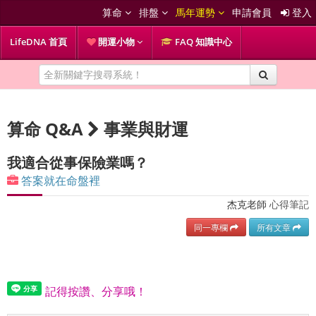
算命
排盤
馬年運勢
申請會員
登入
LifeDNA 首頁
開運小物
FAQ 知識中心
算命 Q&A
事業與財運
我適合從事保險業嗎？
答案就在命盤裡
杰克老師
心得筆記
同一專欄
所有文章
記得按讚、分享哦！