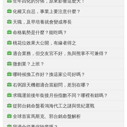
生年四化的分佈，原來影響這麼大！
化權又自忌，事業上要注意什麼？
天職，及早培養就會變成專長
命格氣勢是什麼？能吃嗎？
桃花位效果大公開，有緣者得之
適合業務，但交友宮不好，魚與熊掌不可兼得？
微創業？上班？
哪時候換工作好？換這家公司好嗎？
右弼跟天機都適合當顧問，差別在哪？
求職運前後年銜接月份指數不同？哪裡有錯嗎？
從郭台銘命盤看鴻海代工之謎與世紀選戰
全球首富馬斯克、郭台銘命盤解析
我適合從事保險業嗎？