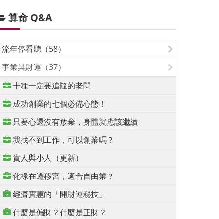
算命 Q&A
流年停看聽（58）
事業與財運（37）
十種一定要追隨的老闆
成功創業的七個必備心態！
只要心還沒有放棄，身體就應該繼續
我找不到工作，可以創業嗎？
貴人與小人（更新）
化祿在遷移宮，適合自由業？
經濟實惠的「開財運秘技」
什麼是偏財？什麼是正財？