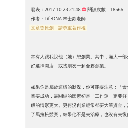
發表：2017-10-23 21:48
閱讀次數：18566
作者：
LifeDNA 林士欽老師
文章皆原創，請尊重著作權
常有人跟我說他（她）想創業。其中，滿大一部
好選擇開店，或找朋友一起合夥創業。
如果你是屬於這樣的狀況，你可能要注意：「會
業要成功，最關鍵的因素卻是「工作運一定要好
般的情形更大。更何況創業經常都要大筆資金，
了馬拉松競賽，結果他不是去治療，也沒有去復