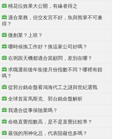
桃花位效果大公開，有緣者得之
適合業務，但交友宮不好，魚與熊掌不可兼
得？
微創業？上班？
哪時候換工作好？換這家公司好嗎？
右弼跟天機都適合當顧問，差別在哪？
求職運前後年銜接月份指數不同？哪裡有錯
嗎？
從郭台銘命盤看鴻海代工之謎與世紀選戰
全球首富馬斯克、郭台銘命盤解析
我適合從事保險業嗎？
命格直覺指數高，是不是直覺比較準？
最強的用神化忌，代表阻礙也多嗎？