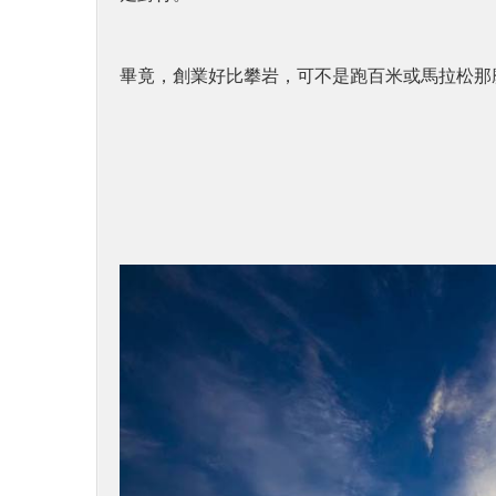
畢竟，創業好比攀岩，可不是跑百米或馬拉松那