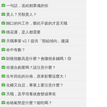
一句話，送給創業魂的你
貴人？另類貴人？
餬口的叫工作，樂此不疲的才是天職
桃花運，是人都需要
天職事業 v2.1 提供「類組傾向」建議
命中有數？
財蔭指數高是什麼？會賺很多錢嗎！😍
你適合創業嗎？該注意什麼？
生年四化的分佈，原來影響這麼大！
化權又自忌，事業上要注意什麼？
天職，及早培養就會變成專長
命格氣勢是什麼？能吃嗎？