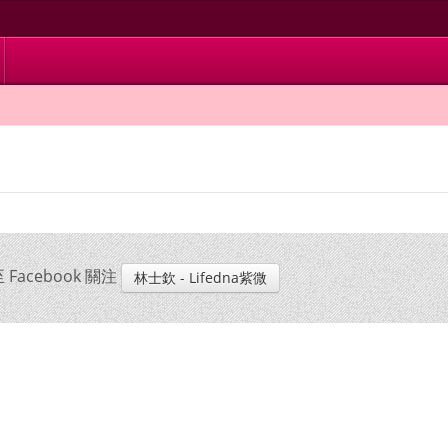
cebook 關注
林士欽 - Lifedna紫微