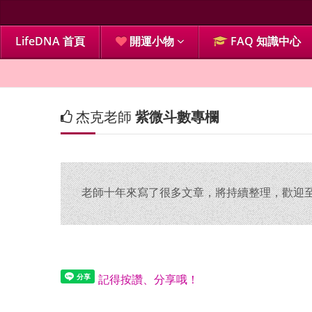
LifeDNA 首頁
開運小物
FAQ 知識中心
杰克老師
紫微斗數專欄
老師十年來寫了很多文章，將持續整理，歡迎至 Fa
記得按讚、分享哦！