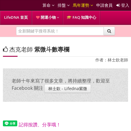
算命
排盤
馬年運勢
申請會員
登入
LifeDNA 首頁
開運小物
FAQ 知識中心
杰克老師
紫微斗數專欄
作者：林士欽老師
老師十年來寫了很多文章，將持續整理，歡迎至
Facebook 關注
林士欽 - Lifedna紫微
記得按讚、分享哦！